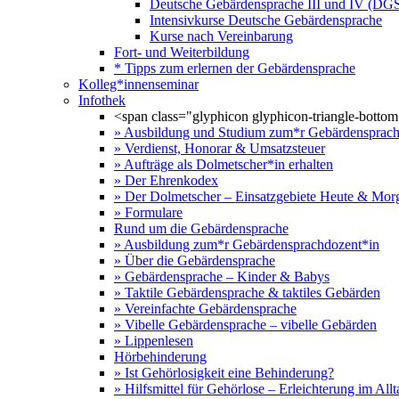
Deutsche Gebärdensprache III und IV (DGS 
Intensivkurse Deutsche Gebärdensprache
Kurse nach Vereinbarung
Fort- und Weiterbildung
* Tipps zum erlernen der Gebärdensprache
Kolleg*innenseminar
Infothek
<span class="glyphicon glyphicon-triangle-botto
» Ausbildung und Studium zum*r Gebärdensprach
» Verdienst, Honorar & Umsatzsteuer
» Aufträge als Dolmetscher*in erhalten
» Der Ehrenkodex
» Der Dolmetscher – Einsatzgebiete Heute & Mor
» Formulare
Rund um die Gebärdensprache
» Ausbildung zum*r Gebärdensprachdozent*in
» Über die Gebärdensprache
» Gebärdensprache – Kinder & Babys
» Taktile Gebärdensprache & taktiles Gebärden
» Vereinfachte Gebärdensprache
» Vibelle Gebärdensprache – vibelle Gebärden
» Lippenlesen
Hörbehinderung
» Ist Gehörlosigkeit eine Behinderung?
» Hilfsmittel für Gehörlose – Erleichterung im Allt