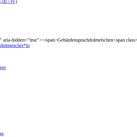
III / IV)
m" aria-hidden="true"></span>Gebärdensprachdolmetschen<span class=
dolmetscher*in
gen
ag