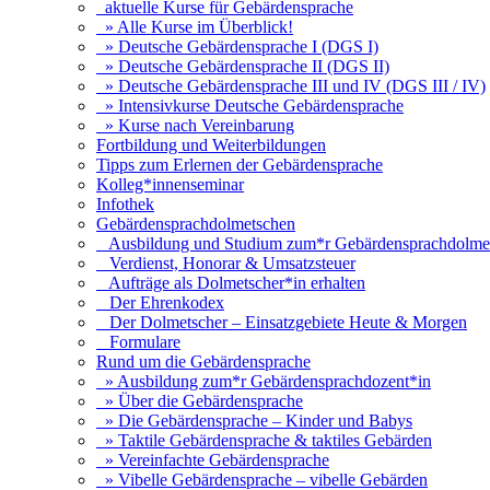
aktuelle Kurse für Gebärdensprache
» Alle Kurse im Überblick!
» Deutsche Gebärdensprache I (DGS I)
» Deutsche Gebärdensprache II (DGS II)
» Deutsche Gebärdensprache III und IV (DGS III / IV)
» Intensivkurse Deutsche Gebärdensprache
» Kurse nach Vereinbarung
Fortbildung und Weiterbildungen
Tipps zum Erlernen der Gebärdensprache
Kolleg*innenseminar
Infothek
Gebärdensprachdolmetschen
Ausbildung und Studium zum*r Gebärdensprachdolmet
Verdienst, Honorar & Umsatzsteuer
Aufträge als Dolmetscher*in erhalten
Der Ehrenkodex
Der Dolmetscher – Einsatzgebiete Heute & Morgen
Formulare
Rund um die Gebärdensprache
» Ausbildung zum*r Gebärdensprachdozent*in
» Über die Gebärdensprache
» Die Gebärdensprache – Kinder und Babys
» Taktile Gebärdensprache & taktiles Gebärden
» Vereinfachte Gebärdensprache
» Vibelle Gebärdensprache – vibelle Gebärden