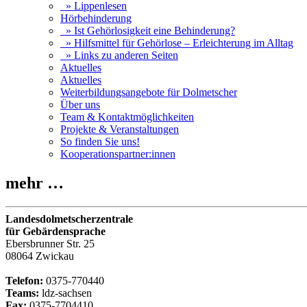
» Lippenlesen
Hörbehinderung
» Ist Gehörlosigkeit eine Behinderung?
» Hilfsmittel für Gehörlose – Erleichterung im Alltag
» Links zu anderen Seiten
Aktuelles
Aktuelles
Weiterbildungsangebote für Dolmetscher
Über uns
Team & Kontaktmöglichkeiten
Projekte & Veranstaltungen
So finden Sie uns!
Kooperationspartner:innen
mehr …
Landesdolmetscherzentrale
für Gebärdensprache
Ebersbrunner Str. 25
08064 Zwickau
Telefon:
0375-770440
Teams:
ldz-sachsen
Fax:
0375-7704410