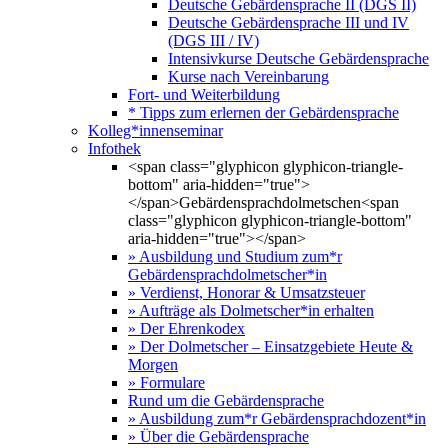
Deutsche Gebärdensprache II (DGS II)
Deutsche Gebärdensprache III und IV
(DGS III / IV)
Intensivkurse Deutsche Gebärdensprache
Kurse nach Vereinbarung
Fort- und Weiterbildung
* Tipps zum erlernen der Gebärdensprache
Kolleg*innenseminar
Infothek
<span class="glyphicon glyphicon-triangle-
bottom" aria-hidden="true">
</span>Gebärdensprachdolmetschen<span
class="glyphicon glyphicon-triangle-bottom"
aria-hidden="true"></span>
» Ausbildung und Studium zum*r
Gebärdensprachdolmetscher*in
» Verdienst, Honorar & Umsatzsteuer
» Aufträge als Dolmetscher*in erhalten
» Der Ehrenkodex
» Der Dolmetscher – Einsatzgebiete Heute &
Morgen
» Formulare
Rund um die Gebärdensprache
» Ausbildung zum*r Gebärdensprachdozent*in
» Über die Gebärdensprache