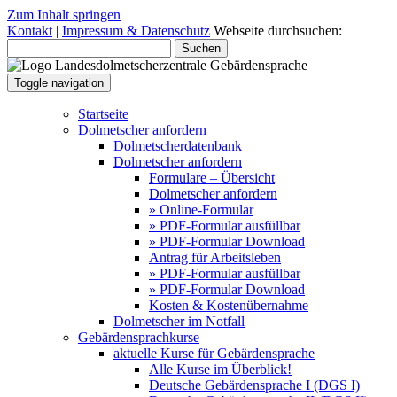
Zum Inhalt springen
Kontakt
|
Impressum & Datenschutz
Webseite durchsuchen:
Suchen
Toggle navigation
Startseite
Dolmetscher anfordern
Dolmetscherdatenbank
Dolmetscher anfordern
Formulare – Übersicht
Dolmetscher anfordern
» Online-Formular
» PDF-Formular ausfüllbar
» PDF-Formular Download
Antrag für Arbeitsleben
» PDF-Formular ausfüllbar
» PDF-Formular Download
Kosten & Kostenübernahme
Dolmetscher im Notfall
Gebärdensprachkurse
aktuelle Kurse für Gebärdensprache
Alle Kurse im Überblick!
Deutsche Gebärdensprache I (DGS I)