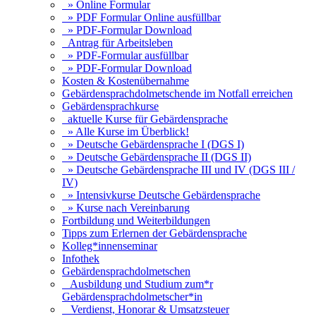
» Online Formular
» PDF Formular Online ausfüllbar
» PDF-Formular Download
Antrag für Arbeitsleben
» PDF-Formular ausfüllbar
» PDF-Formular Download
Kosten & Kostenübernahme
Gebärdensprachdolmetschende im Notfall erreichen
Gebärdensprachkurse
aktuelle Kurse für Gebärdensprache
» Alle Kurse im Überblick!
» Deutsche Gebärdensprache I (DGS I)
» Deutsche Gebärdensprache II (DGS II)
» Deutsche Gebärdensprache III und IV (DGS III /
IV)
» Intensivkurse Deutsche Gebärdensprache
» Kurse nach Vereinbarung
Fortbildung und Weiterbildungen
Tipps zum Erlernen der Gebärdensprache
Kolleg*innenseminar
Infothek
Gebärdensprachdolmetschen
Ausbildung und Studium zum*r
Gebärdensprachdolmetscher*in
Verdienst, Honorar & Umsatzsteuer